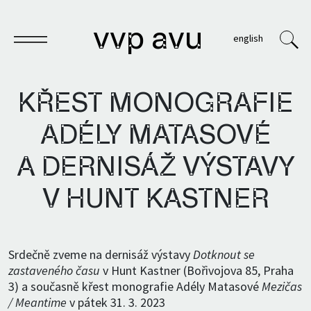
vvp avu
english
KŘEST MONOGRAFIE
ADÉLY MATASOVÉ
Sešit
A DERNISÁŽ VÝSTAVY
Knihy
V HUNT KASTNER
Archivy
VVP
Srdečně zveme na dernisáž výstavy
Dotknout se
zastaveného času
v Hunt Kastner (Bořivojova 85, Praha
3) a současně křest monografie Adély Matasové
Mezičas
/ Meantime
v pátek 31. 3. 2023