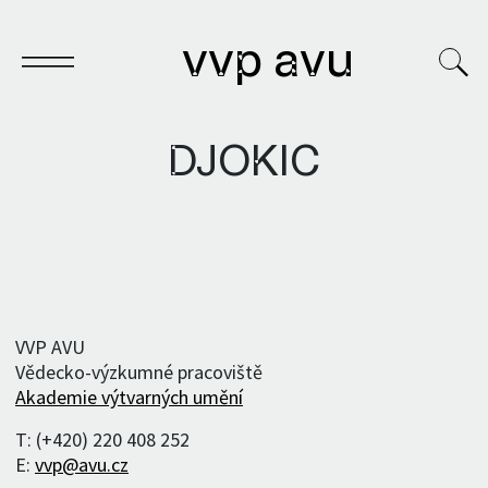
vvp avu
DJOKIC
Sešit
Knihy
Archivy
VVP AVU
Vědecko-výzkumné pracoviště
VVP
Akademie výtvarných umění
T: (+420) 220 408 252
E:
vvp@avu.cz