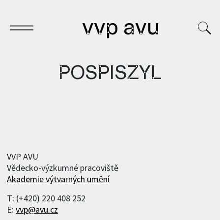
vvp avu
POSPISZYL
Sešit
Knihy
Archivy
VVP AVU
Vědecko-výzkumné pracoviště
VVP
Akademie výtvarných umění
T: (+420) 220 408 252
E:
vvp@avu.cz