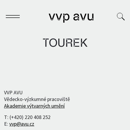
vvp avu
TOUREK
Sešit
Knihy
Archivy
VVP AVU
Vědecko-výzkumné pracoviště
VVP
Akademie výtvarných umění
T: (+420) 220 408 252
E:
vvp@avu.cz