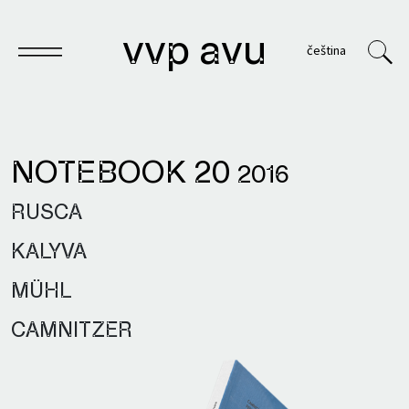
vvp avu
čeština
NOTEBOOK 20
2016
Notebook
RUSCA
Publications
KALYVA
Archives
MÜHL
VVP
CAMNITZER