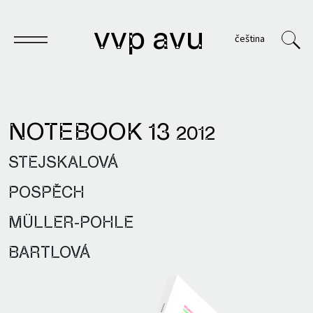
vvp avu
čeština
NOTEBOOK 13
2012
Notebook
STEJSKALOVÁ
Publications
POSPĚCH
Archives
MÜLLER-POHLE
VVP
BARTLOVÁ