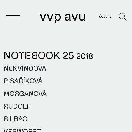
vvp avu
čeština
NOTEBOOK 25
2018
Notebook
NEKVINDOVÁ
Publications
PÍSAŘÍKOVÁ
Archives
MORGANOVÁ
VVP
RUDOLF
BILBAO