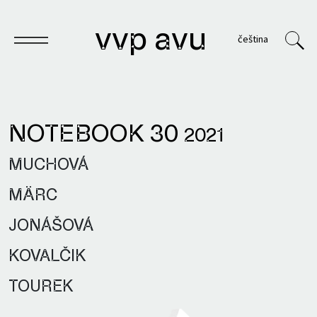
vvp avu
čeština
NOTEBOOK 30
2021
Notebook
MUCHOVÁ
Publications
MÄRC
Archives
JONÁŠOVÁ
VVP
KOVALČIK
TOUREK