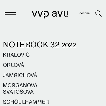
vvp avu
čeština
NOTEBOOK 32
2022
Notebook
KRALOVIČ
Publications
ORLOVÁ
Archives
JAMRICHOVÁ
VVP
MORGANOVÁ
SVATOŠOVÁ
SCHÖLLHAMMER