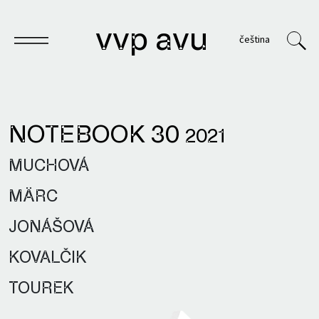
vvp avu
čeština
NOTEBOOK 30
2021
Notebook
MUCHOVÁ
Publications
MÄRC
Archives
JONÁŠOVÁ
VVP
KOVALČIK
TOUREK