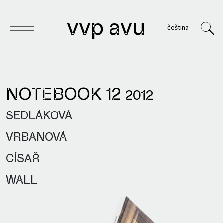
vvp avu
čeština
NOTEBOOK 12
2012
Notebook
SEDLÁKOVÁ
Publications
VRBANOVÁ
Archives
CÍSAŘ
VVP
WALL