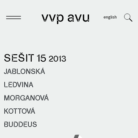
vvp avu
english
SEŠIT 15
2013
Sešit
JABLONSKÁ
Knihy
LEDVINA
Archivy
MORGANOVÁ
VVP
KOTTOVÁ
BUDDEUS