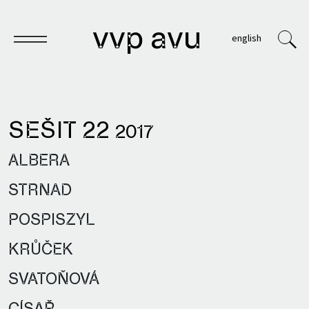
vvp avu
english
SEŠIT 22
2017
Sešit
ALBERA
Knihy
STRNAD
Archivy
POSPISZYL
VVP
KRŮČEK
SVATOŇOVÁ