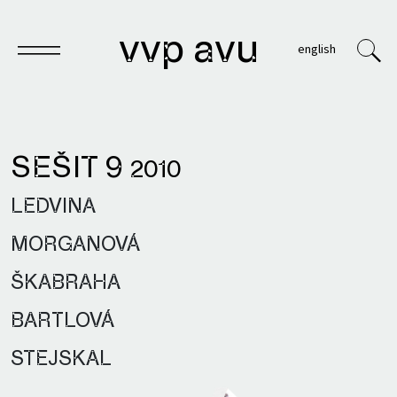
vvp avu
english
SEŠIT 9
2010
Sešit
LEDVINA
Knihy
MORGANOVÁ
Archivy
ŠKABRAHA
VVP
BARTLOVÁ
STEJSKAL