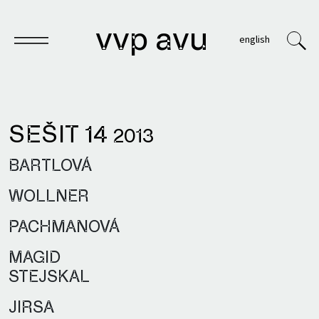
vvp avu
english
SEŠIT 14
2013
Sešit
BARTLOVÁ
Knihy
WOLLNER
Archivy
PACHMANOVÁ
VVP
MAGID
STEJSKAL
JIRSA