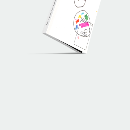
VVP AVU
Vědecko-výzkumné pracoviště