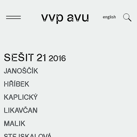
vvp avu
english
SEŠIT 21
2016
Sešit
JANOŠČÍK
Knihy
HŘÍBEK
Archivy
KAPLICKÝ
VVP
LIKAVČAN
MALIK