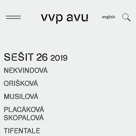
vvp avu
english
SEŠIT 26
2019
Sešit
NEKVINDOVÁ
Knihy
ORIŠKOVÁ
Archivy
MUSILOVÁ
VVP
PLACÁKOVÁ
SKOPALOVÁ
TIFENTALE