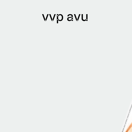
vvp avu
ihy
Archivy
ané knihy
Knihovna
ři a autorky
Textový archiv
Bibliobáze
Archiv umělců