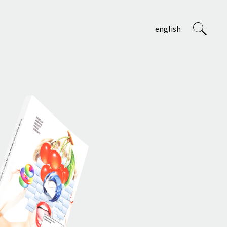
english
VVP
O nás
Tým
Projekty
Výuka na AVU