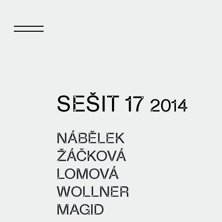
SEŠIT 17
Sešit
Kn
2014
NÁBĚLEK
O Sešitu
Vyd
ŽÁČKOVÁ
Aktuální číslo
Auto
LOMOVÁ
Archiv čísel
WOLLNER
MAGID
Autoři a autorky