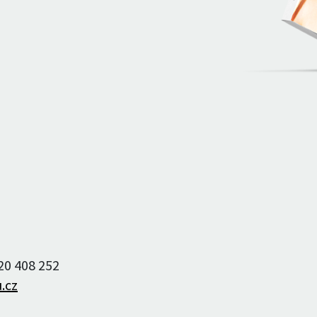
a umělkyň
Archiv institucí
Obrazový archiv
220 408 252
.cz