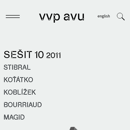
vvp avu
english
SEŠIT 10
2011
Sešit
STIBRAL
Knihy
KOŤÁTKO
Archivy
KOBLÍŽEK
VVP
BOURRIAUD
MAGID