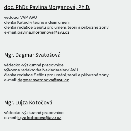
doc. PhDr. Pavlína Morganová, Ph.D.
vedoucí VVP AVU
členka Katedry teorie a dějin umění
členka redakce Sešitu pro umění, teorii a příbuzné zóny
e-mail:
pavlina.morganova@avu.cz
Mgr. Dagmar Svatošová
vědecko-výzkumná pracovnice
výkonná redaktorka Nakladatelství AVU
členka redakce Sešitu pro umění, teorii a příbuzné zóny
e-mail:
dagmar.svatosova@avu.cz
Mgr. Lujza Kotočová
vědecko-výzkumná pracovnice
e-mail:
lujza.kotocova@avu.cz