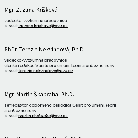
Mgr. Zuzana Krišková
vědecko-výzkumná pracovnice
e-mail:
zuzana.kriskova@avu.cz
PhDr. Terezie Nekvindová, Ph.D.
vědecko-výzkumná pracovnice
členka redakce Sešitu pro umění, teorii a příbuzné zóny
e-mail:
terezie.nekvindova@avu.cz
Mgr. Martin Škabraha, Ph.D.
šéfredaktor odborného periodika Sešit pro umění, teorii
a příbuzné zóny
e-mail:
martin.skabraha@avu.cz