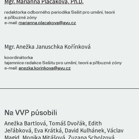
Mgr. Marianna Placáková, Ph.D.
redaktorka odborného periodika Sešit pro umění, teorii
a příbuzné zóny
e-mail:
marianna.placakova@avu.cz
Mgr. Anežka Januschka Kořínková
koordinátorka
tajemnice redakce Sešitu pro umění, teorii a příbuzné zóny
e-mail:
anezka.korinkova@avu.cz
Na VVP působili
Anežka Bartlová, Tomáš Dvořák, Edith
Jeřábková, Eva Krátká, David Kulhánek, Václav
Magid, Monika Mitášová, Zuzana Scholzová,