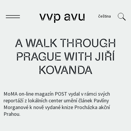
vvp avu
čeština
A WALK THROUGH
PRAGUE WITH JIŘÍ
Notebook
KOVANDA
Publications
Archives
MoMA on-line magazín POST vydal v rámci svých
reportáží z lokálních center umění článek Pavlíny
VVP
Morganové k nově vydané knize Procházka akční
Prahou.