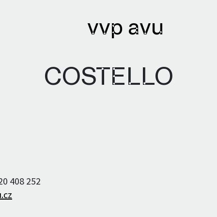
vvp avu
COSTELLO
ihy
Archivy
ané knihy
Knihovna
ři a autorky
Textový archiv
220 408 252
Bibliobáze
.cz
Archiv umělců