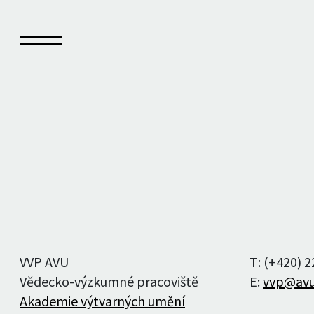
Sešit
Kn
O Sešitu
Vyd
Aktuální číslo
Auto
VVP AVU
T: (+420) 
Archiv čísel
Vědecko-výzkumné pracoviště
E:
vvp@avu
Akademie výtvarných umění
Autoři a autorky