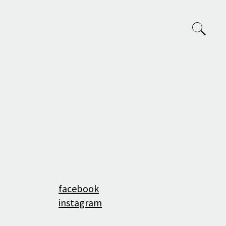
VVP
O nás
Tým
facebook
Projekty
instagram
Výuka na AVU