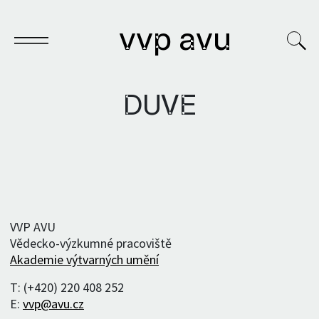
vvp avu
DUVE
Sešit
Knihy
Archivy
VVP AVU
Vědecko-výzkumné pracoviště
VVP
Akademie výtvarných umění
T: (+420) 220 408 252
E:
vvp@avu.cz