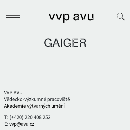
vvp avu
GAIGER
Sešit
Knihy
Archivy
VVP AVU
Vědecko-výzkumné pracoviště
VVP
Akademie výtvarných umění
T: (+420) 220 408 252
E:
vvp@avu.cz