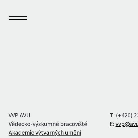
Sešit
Kn
O Sešitu
Vyd
Aktuální číslo
Auto
VVP AVU
T: (+420) 
Archiv čísel
Vědecko-výzkumné pracoviště
E:
vvp@avu
Akademie výtvarných umění
Autoři a autorky