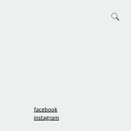
VVP
O nás
Tým
facebook
Projekty
instagram
Výuka na AVU