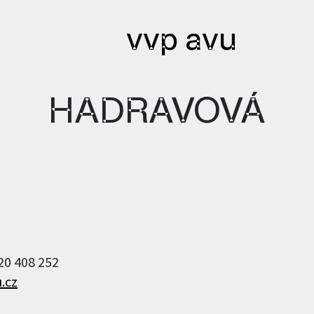
vvp avu
HADRAVOVÁ
ihy
Archivy
ané knihy
Knihovna
ři a autorky
Textový archiv
220 408 252
Bibliobáze
.cz
Archiv umělců