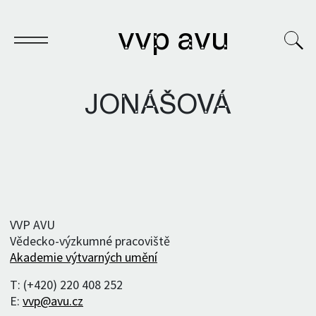
vvp avu
JONÁŠOVÁ
Sešit
Knihy
Archivy
VVP AVU
Vědecko-výzkumné pracoviště
VVP
Akademie výtvarných umění
T: (+420) 220 408 252
E:
vvp@avu.cz