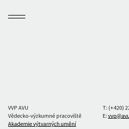
Sešit
Kn
O Sešitu
Vyd
Aktuální číslo
Auto
VVP AVU
T: (+420) 
Archiv čísel
Vědecko-výzkumné pracoviště
E:
vvp@avu
Akademie výtvarných umění
Autoři a autorky