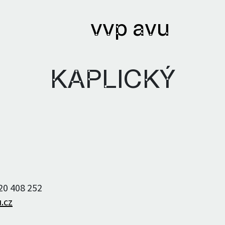
vvp avu
KAPLICKÝ
ihy
Archivy
ané knihy
Knihovna
ři a autorky
Textový archiv
220 408 252
Bibliobáze
.cz
Archiv umělců