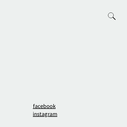
VVP
O nás
Tým
facebook
Projekty
instagram
Výuka na AVU