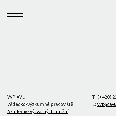
Sešit
Kn
O Sešitu
Vyd
Aktuální číslo
Auto
VVP AVU
T: (+420) 
Archiv čísel
Vědecko-výzkumné pracoviště
E:
vvp@avu
Akademie výtvarných umění
Autoři a autorky