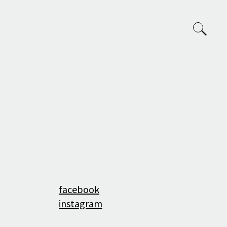
VVP
O nás
Tým
facebook
Projekty
instagram
Výuka na AVU