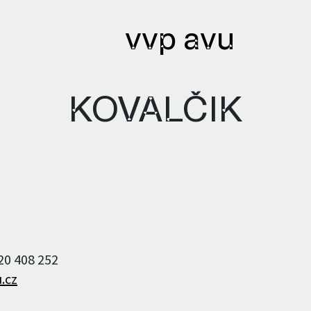
vvp avu
KOVALČIK
ihy
Archivy
ané knihy
Knihovna
ři a autorky
Textový archiv
220 408 252
Bibliobáze
.cz
Archiv umělců