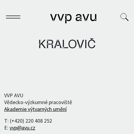
vvp avu
KRALOVIČ
Sešit
Knihy
Archivy
VVP AVU
Vědecko-výzkumné pracoviště
VVP
Akademie výtvarných umění
T: (+420) 220 408 252
E:
vvp@avu.cz