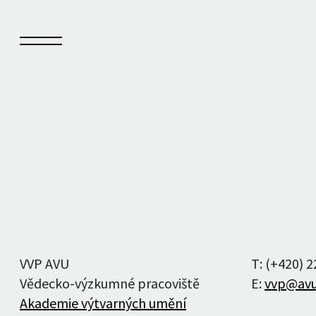
Sešit
Kn
O Sešitu
Vyd
Aktuální číslo
Auto
VVP AVU
T: (+420) 
Archiv čísel
Vědecko-výzkumné pracoviště
E:
vvp@avu
Akademie výtvarných umění
Autoři a autorky