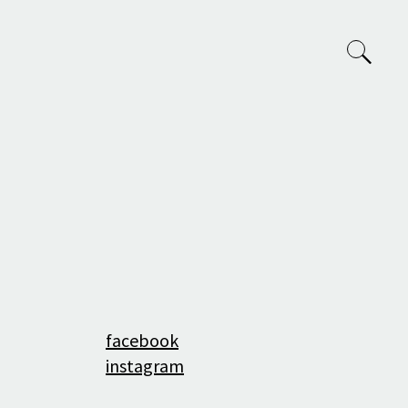
VVP
O nás
Tým
facebook
Projekty
instagram
Výuka na AVU