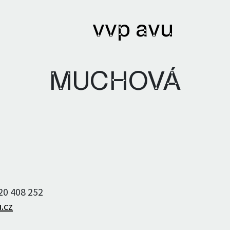
vvp avu
MUCHOVÁ
ihy
Archivy
ané knihy
Knihovna
ři a autorky
Textový archiv
220 408 252
Bibliobáze
.cz
Archiv umělců