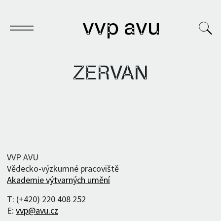
vvp avu
ZERVAN
Sešit
Knihy
Archivy
VVP AVU
Vědecko-výzkumné pracoviště
VVP
Akademie výtvarných umění
T: (+420) 220 408 252
E:
vvp@avu.cz