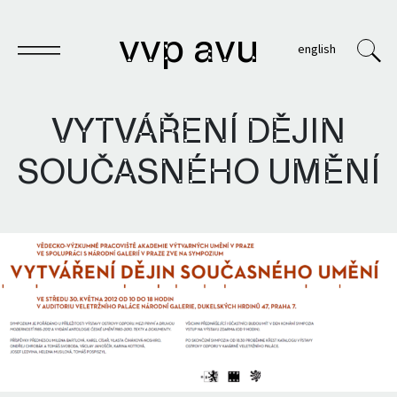
vvp avu
english
VYTVÁŘENÍ DĚJIN
SOUČASNÉHO UMĚNÍ
Sešit
Knihy
Archivy
VVP